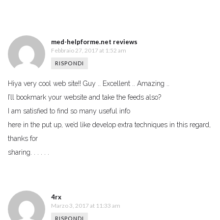
med-helpforme.net reviews
Febbraio 27, 2017 at 1:52 am
RISPONDI
Hiya very cool web site!! Guy .. Excellent .. Amazing ..
I’ll bookmark your website and take the feeds also?
I am satisfied to find so many useful info
here in the put up, we’d like develop extra techniques in this regard,
thanks for
sharing. . . . . .
4rx
Marzo 3, 2017 at 11:33 am
RISPONDI