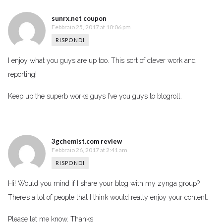
sunrx.net coupon
Febbraio 25, 2017 at 10:06 pm
RISPONDI
I enjoy what you guys are up too. This sort of clever work and
reporting!
Keep up the superb works guys I’ve you guys to blogroll.
3gchemist.com review
Febbraio 26, 2017 at 2:41 am
RISPONDI
Hi! Would you mind if I share your blog with my zynga group?
There’s a lot of people that I think would really enjoy your content.
Please let me know. Thanks