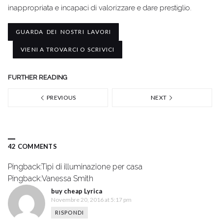
inappropriata e incapaci di valorizzare e dare prestiglio.
GUARDA DEI NOSTRI LAVORI
VIENI A TROVARCI O SCRIVICI
FURTHER READING
PREVIOUS
NEXT
42 COMMENTS
Pingback:
Tipi di illuminazione per casa
Pingback:
Vanessa Smith
buy cheap Lyrica
Novembre 20, 2016 at 5:17 pm
RISPONDI