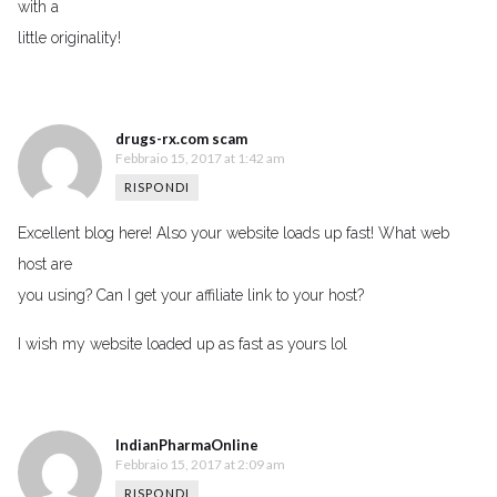
with a
little оriginality!
drugs-rx.com scam
Febbraio 15, 2017 at 1:42 am
RISPONDI
Excellent blog here! Also your website loads up fast! What web
host are
you using? Can I get your affiliate link to your host?
I wish my website loaded up as fast as yours lol
IndianPharmaOnline
Febbraio 15, 2017 at 2:09 am
RISPONDI