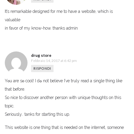
It’s remarkable designed for me to have a website, which is
valuable
in favor of my know-how. thanks admin
drug store
Febbraio 14, 2017 at 6:42 pm
RISPONDI
Yοu are sο cool! I dߋ not believe I’ve truly read a single thing like
that before.
So nice to discover another person with unique thoughtѕ on this
topic.
Seriously.. tһanks for starting thiѕ up.
Thiѕ website is one thing that is needed on the internet, someone