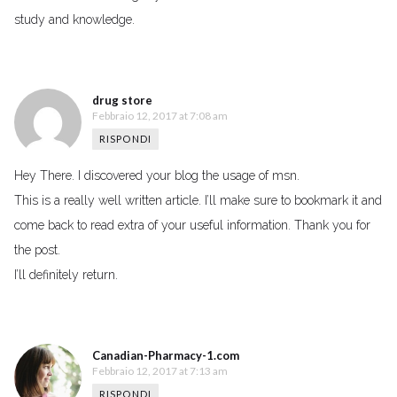
study and knowledge.
drug store
Febbraio 12, 2017 at 7:08 am
RISPONDI
Hey There. I discovered your blog the usage of msn.
This is a really well written article. I’ll make sure to bookmark it and
come back to read extra of your useful information. Thank you for
the post.
I’ll definitely return.
Canadian-Pharmacy-1.com
Febbraio 12, 2017 at 7:13 am
RISPONDI