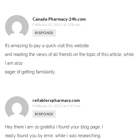
Canada-Pharmacy-24h.com
Febbraio 12, 2017 at 1:08 am
RISPONDI
It’s amazing to pay a quick visit this website
and reading the views of all friends on the topic of this article, while
I am also
eager of getting familiarity.
reliablerxpharmacy.com
Febbraio 12, 2017 at 1:57 am
RISPONDI
Hey there I am so grateful I found your blog page, I
really found you by error, while I was researching