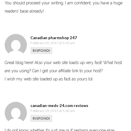
You should proceed your writing. I am confident, you have a huge
readers’ base already!
Canadian pharmshop 247
Febbraio 19, 2017 at 5:35 am
RISPONDI
Great blog here! Also your web site loads up very fast! What host
are you using? Can I get your affiliate link to your host?
I wish my web site loaded up as fast as yours lol
canadian-meds-24.com reviews
Febbraio 19, 2017 at 5:43 am
RISPONDI
I do not know whether it’s just me or if perhaps everyone else