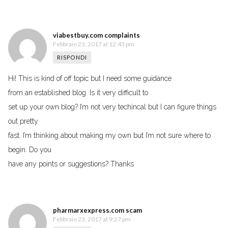
viabestbuy.com complaints
Febbraio 23, 2017 at 12:43 pm
RISPONDI
Hi! This is kind of off topic but I need some guidance
from an established blog. Is it very difficult to
set up your own blog? I’m not very techincal but I can figure things
out pretty
fast. I’m thinking about making my own but I’m not sure where to
begin. Do you
have any points or suggestions? Thanks
pharmarxexpress.com scam
Febbraio 23, 2017 at 9:27 pm