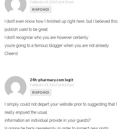
Febbraio 19, 2017 at 4:15 am
RISPONDI
I don’t even know how I finished up right here, but I believed this
publish used to be great.
I don’t recognise who you are however certainly
you’re going to a famous blogger when you are not already.
Cheers!
24h-pharmacy.com legit
Febbraio 19, 2017 at 4:20 am
RISPONDI
I simply could not depart your website prior to suggesting that I
really enjoyed the usual
information an individual provide in your guests?
Is gonna be back ceaselessly in order to inspect new posts